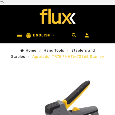
?>



ENGLISH

Home
Hand Tools
Staplers and
Staples
Agrafador TR75 FMHT6-70868 Stanley