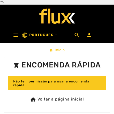
?>



PORTUGUÊS

Inicio
ENCOMENDA RÁPIDA
shopping_cart
Não tem permissão para usar a encomenda
rápida.
home
Voltar à página inicial