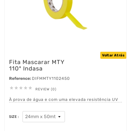
Voltar Atrás
Fita Mascarar MTY
110º Indasa
Reference:
DIFMMTY1102450





REVIEW (0)
À prova de água e com uma elevada resistência UV
SIZE :