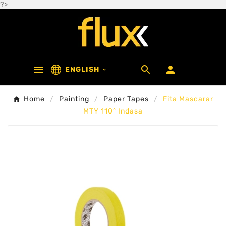
?>



ENGLISH

Home
Painting
Paper Tapes
Fita Mascarar
MTY 110º Indasa