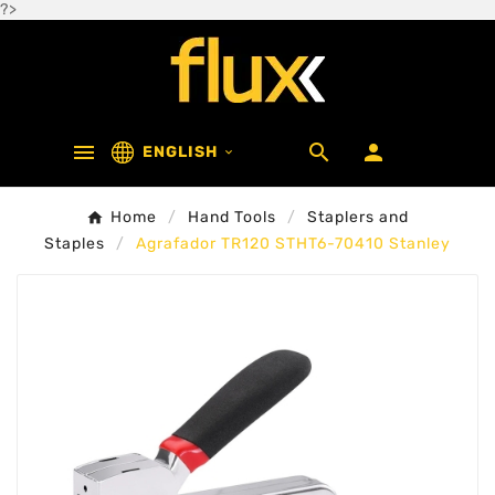
?>



ENGLISH

Home
Hand Tools
Staplers and
Staples
Agrafador TR120 STHT6-70410 Stanley