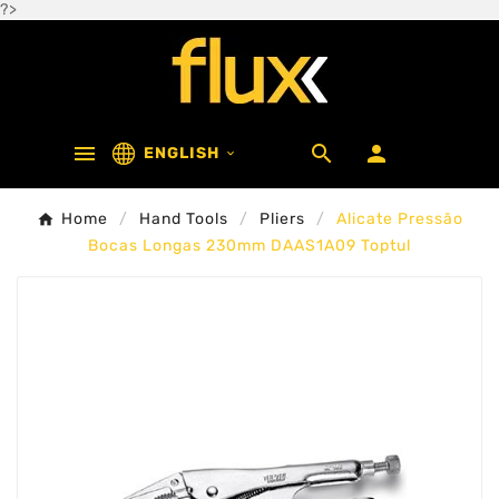
?>



ENGLISH

Home
Hand Tools
Pliers
Alicate Pressão
Bocas Longas 230mm DAAS1A09 Toptul