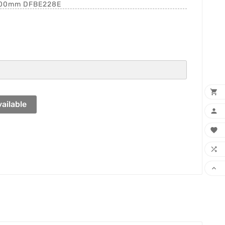
 200mm DFBE228E

ailable



