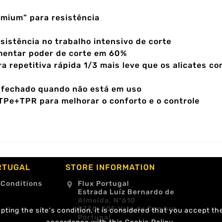
emium” para resistência
sistência no trabalho intensivo de corte
mentar poder de corte em 60%
 repetitiva rápida 1/3 mais leve que os alicates co
 fechado quando não está em uso
Pe+TPR para melhorar o conforto e o controle
RTUGAL
STORE INFORMATION
 Conditions
Flux Portugal
location_on
Estrada Luíz Bernardo de
Almeida, Nº610
3730-305 Vale de Cambra
ting the site's condition, it is considered that you accept th
Portugal