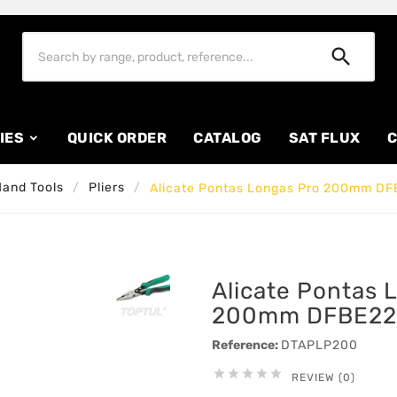

IES
QUICK ORDER
CATALOG
SAT FLUX
C
and Tools
Pliers
Alicate Pontas Longas Pro 200mm DF
Alicate Pontas 
200mm DFBE228
Reference:
DTAPLP200





REVIEW (0)