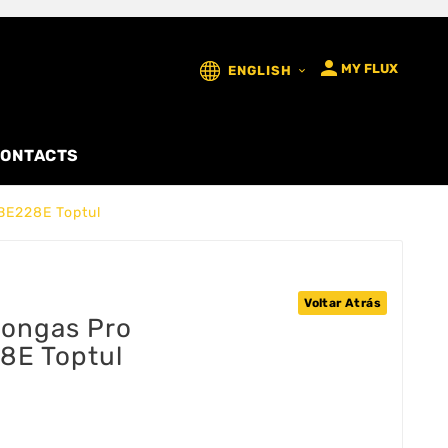

MY FLUX
ENGLISH

ONTACTS
BE228E Toptul
Voltar Atrás
Longas Pro
E Toptul