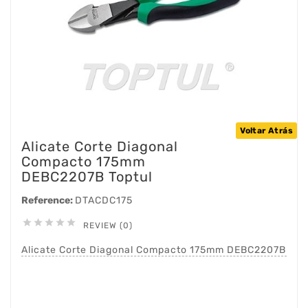
Voltar Atrás
Alicate Corte Diagonal
Compacto 175mm
DEBC2207B Toptul
Reference:
DTACDC175





REVIEW (0)
Alicate Corte Diagonal Compacto 175mm DEBC2207B