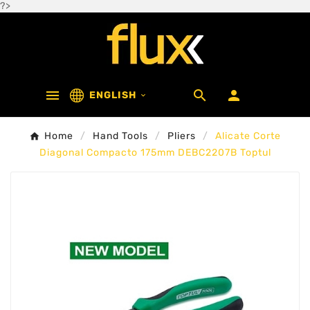
?>



ENGLISH

Home
Hand Tools
Pliers
Alicate Corte
Diagonal Compacto 175mm DEBC2207B Toptul