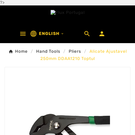
?>



ENGLISH

Home
Hand Tools
Pliers
Alicate Ajustavel
250mm DDAA1210 Toptul