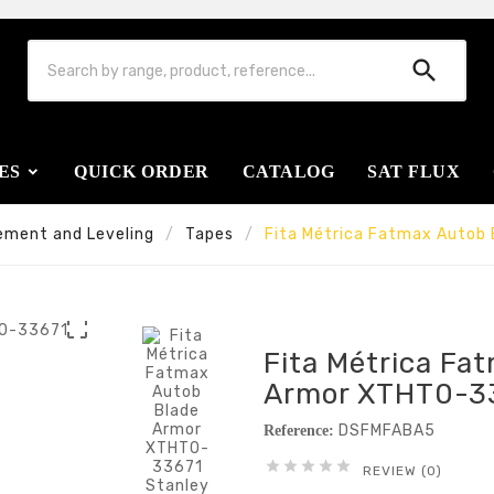

ES
QUICK ORDER
CATALOG
SAT FLUX
ement and Leveling
Tapes
Fita Métrica Fatmax Autob

Fita Métrica Fa
Armor XTHT0-33
DSFMFABA5
Reference:





REVIEW (0)