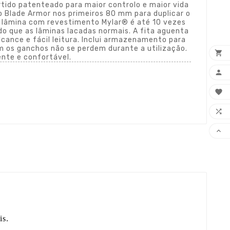
tido patenteado para maior controlo e maior vida
o Blade Armor nos primeiros 80 mm para duplicar o
a lâmina com revestimento Mylar® é até 10 vezes
do que as lâminas lacadas normais. A fita aguenta
cance e fácil leitura. Inclui armazenamento para
m os ganchos não se perdem durante a utilização.

ente e confortável.




is.