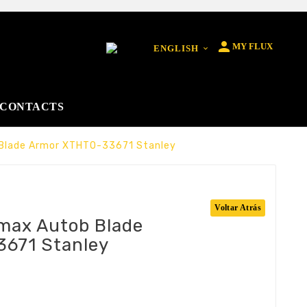

MY FLUX
ENGLISH

CONTACTS
 Blade Armor XTHT0-33671 Stanley
Voltar Atrás
tmax Autob Blade
671 Stanley