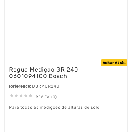
Voltar Atrás
Regua Mediçao GR 240
0601094100 Bosch
Reference:
DBRMGR240





REVIEW (0)
Para todas as medições de alturas de solo