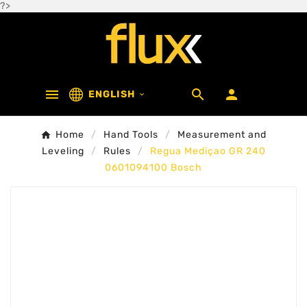
?>



ENGLISH

Home
Hand Tools
Measurement and
Leveling
Rules
Regua Mediçao GR 240
0601094100 Bosch