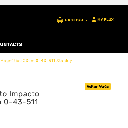

MY FLUX
ENGLISH

ONTACTS
o Magnético 23cm 0-43-511 Stanley
Voltar Atrás
lto Impacto
 0-43-511