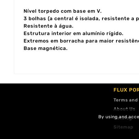
Nível torpedo com base em V.
3 bolhas (a central é isolada, resistente a 
Resistente à água.
Estrutura interior em alumínio rígido.
Extremos em borracha para maior resistênc
Base magnética.
FLUX PO
Terms and
About Us
By using and accep
Catalog
Sitemap