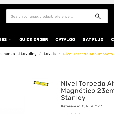

IES
QUICK ORDER
CATALOG
SAT FLUX
C
ement and Leveling
Levels
Nível Torpedo Alto Impact
Nível Torpedo A
Magnético 23cm
Stanley
Reference:
DSNTAIM23