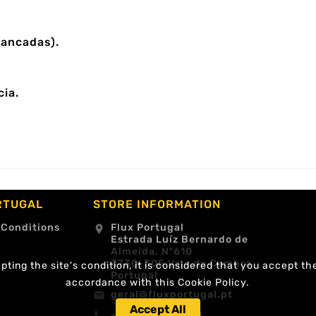
pancadas).
ia.
RTUGAL
STORE INFORMATION
 Conditions
Flux Portugal
location_on
Estrada Luíz Bernardo de
Almeida, Nº610
3730-305 Vale de Cambra
ting the site's condition, it is considered that you accept th
Portugal
accordance with this Cookie Policy.
geral@fluxportugal.pt
email
Accept All
+351 256488238
call