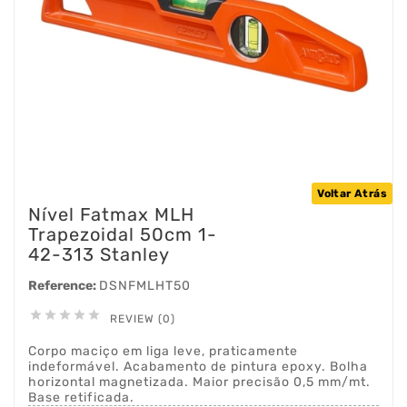
Voltar Atrás
Nível Fatmax MLH
Trapezoidal 50cm 1-
42-313 Stanley
Reference:
DSNFMLHT50





REVIEW (0)
Corpo maciço em liga leve, praticamente
indeformável. Acabamento de pintura epoxy. Bolha
horizontal magnetizada. Maior precisão 0,5 mm/mt.
Base retificada.