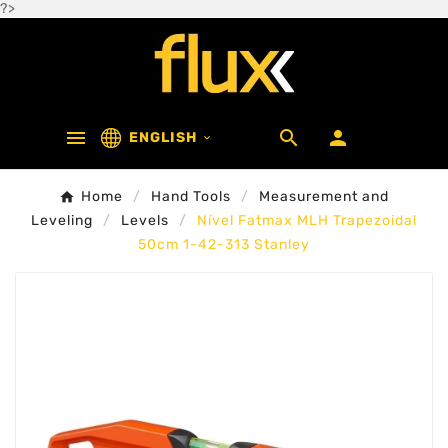
?>



ENGLISH

Home
Hand Tools
Measurement and
Leveling
Levels
Nível Fatmax MLH Trapezoidal
50cm 1-42-313 Stanley