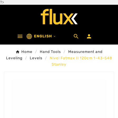
?>



ENGLISH

Home
Hand Tools
Measurement and
Leveling
Levels
Nivel Fatmax II 120cm 1-43-548
Stanley