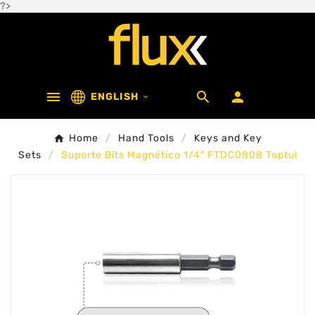
?>



ENGLISH

Home
Hand Tools
Keys and Key
Sets
Suporte Bits Magnético 1/4" FTDC0808 Toptul