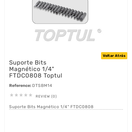
Voltar Atrás
Suporte Bits
Magnético 1/4"
FTDC0808 Toptul
Reference:
DTSBM14





REVIEW (0)
Suporte Bits Magnético 1/4" FTDC0808