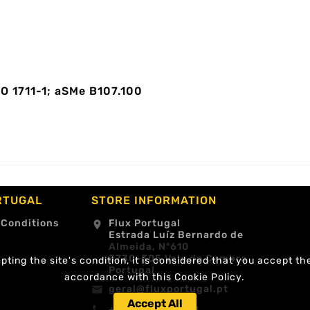
SO 1711-1; aSMe B107.100
RTUGAL
STORE INFORMATION
 Conditions
Flux Portugal
location_on
Estrada Luíz Bernardo de
Almeida, Nº610
3730-305 Vale de Cambra
ting the site's condition, it is considered that you accept th
Portugal
accordance with this Cookie Policy.
geral@fluxportugal.pt
email
Accept All
+351 256488238
call