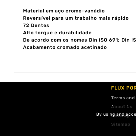
Material em aço cromo-vanádio
Reversível para um trabalho mais rápido
72 Dentes
Alto torque e durabilidade
De acordo com os nomes Din iSO 691; Din i
Acabamento cromado acetinado
FLUX PO
Terms and
About Us
By using and accep
Catalog
Sitemap