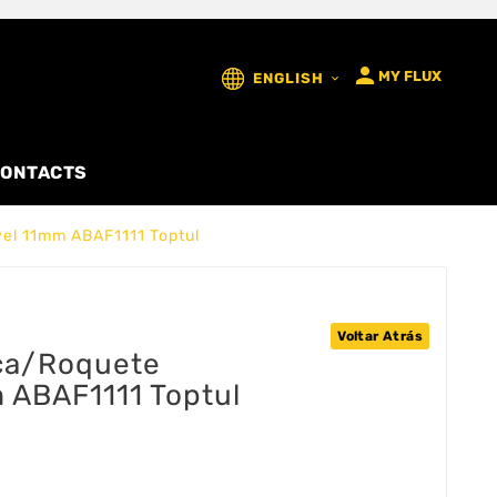

MY FLUX
ENGLISH

ONTACTS
el 11mm ABAF1111 Toptul
Voltar Atrás
ca/Roquete
 ABAF1111 Toptul