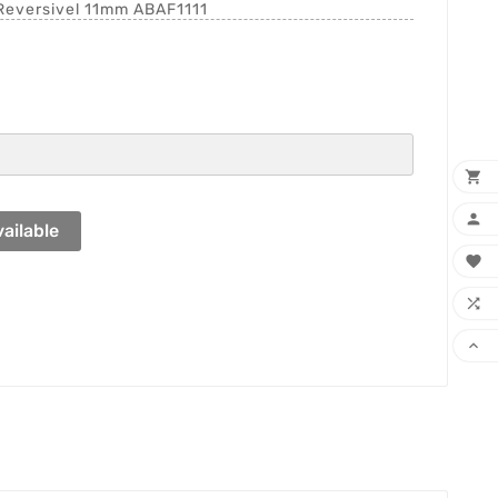
Reversivel 11mm ABAF1111


ailable


