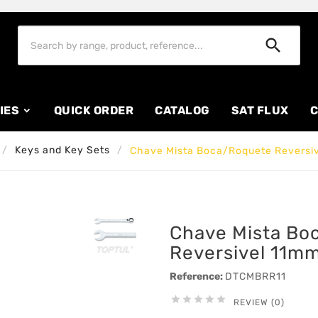

IES
QUICK ORDER
CATALOG
SAT FLUX
C
Keys and Key Sets
Chave Mista Boca/Roquete Reversiv
Chave Mista Bo
Reversivel 11mm
Reference:
DTCMBRR11





REVIEW (0)