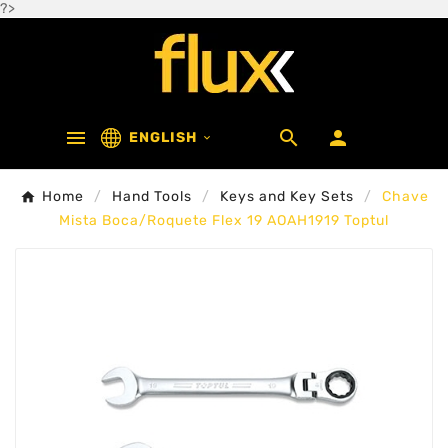
?>



ENGLISH

Home
Hand Tools
Keys and Key Sets
Chave
Mista Boca/Roquete Flex 19 AOAH1919 Toptul