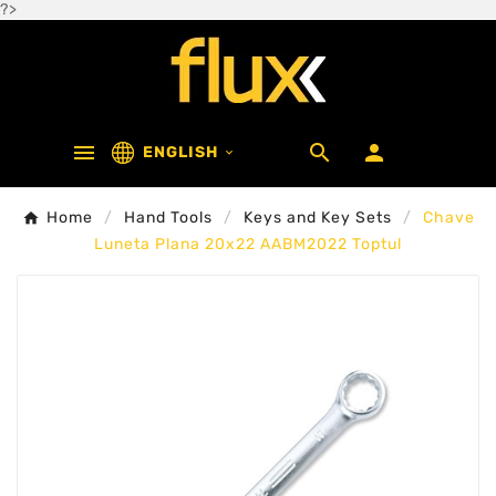
?>



ENGLISH

Home
Hand Tools
Keys and Key Sets
Chave
Luneta Plana 20x22 AABM2022 Toptul