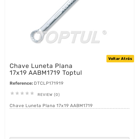
Voltar Atrás
Chave Luneta Plana
17x19 AABM1719 Toptul
Reference:
DTCLP171919





REVIEW (0)
Chave Luneta Plana 17x19 AABM1719