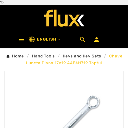
?>



ENGLISH

Home
Hand Tools
Keys and Key Sets
Chave
Luneta Plana 17x19 AABM1719 Toptul