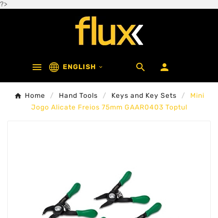
?>



ENGLISH

Home
Hand Tools
Keys and Key Sets
Mini
Jogo Alicate Freios 75mm GAAR0403 Toptul