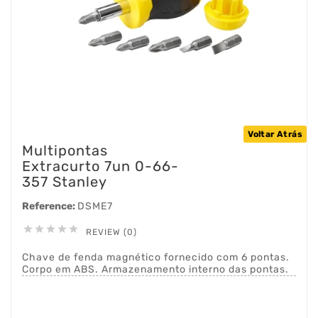
Voltar Atrás
Multipontas
Extracurto 7un 0-66-
357 Stanley
Reference:
DSME7





REVIEW (0)
Chave de fenda magnético fornecido com 6 pontas.
Corpo em ABS. Armazenamento interno das pontas.