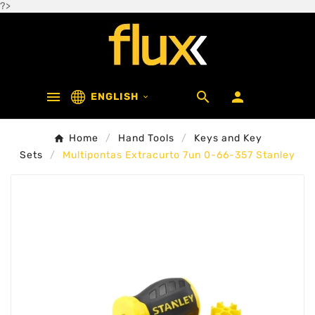
?>



ENGLISH

Home
Hand Tools
Keys and Key
Sets
Multipontas Extracurto 7un 0-66-357 Stanley