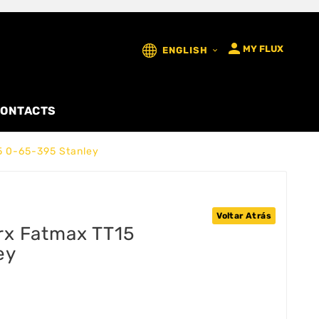

MY FLUX
ENGLISH

ONTACTS
5 0-65-395 Stanley
Voltar Atrás
rx Fatmax TT15
ey