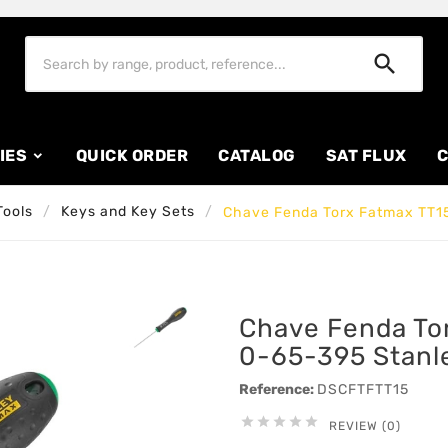

IES
QUICK ORDER
CATALOG
SAT FLUX
C
Tools
Keys and Key Sets
Chave Fenda Torx Fatmax TT1
Chave Fenda To
0-65-395 Stanl
Reference:
DSCFTFTT15





REVIEW (0)