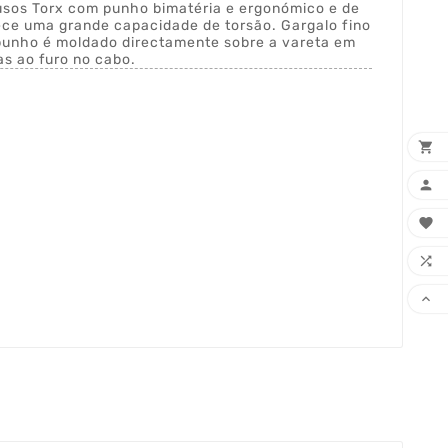
usos Torx com punho bimatéria e ergonómico e de
ece uma grande capacidade de torsão. Gargalo fino
punho é moldado directamente sobre a vareta em
s ao furo no cabo.




