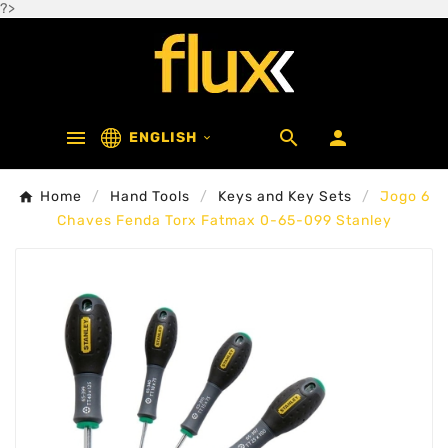
?>



ENGLISH

Home
Hand Tools
Keys and Key Sets
Jogo 6
Chaves Fenda Torx Fatmax 0-65-099 Stanley