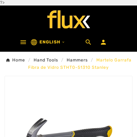
?>



ENGLISH

Home
Hand Tools
Hammers
Martelo Garrafa
Fibra de Vidro STHT0-51310 Stanley