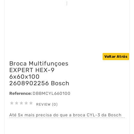
Voltar Atrás
Broca Multifunçoes
EXPERT HEX-9
6x60x100
2608902256 Bosch
Reference:
DBBMCYL660100





REVIEW (0)
Até 5x mais precisa do que a broca CYL-3 da Bosch