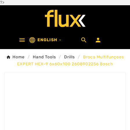
?>



ENGLISH

Home
Hand Tools
Drills
Broca Multifunçoes
EXPERT HEX-9 6x60x100 2608902256 Bosch