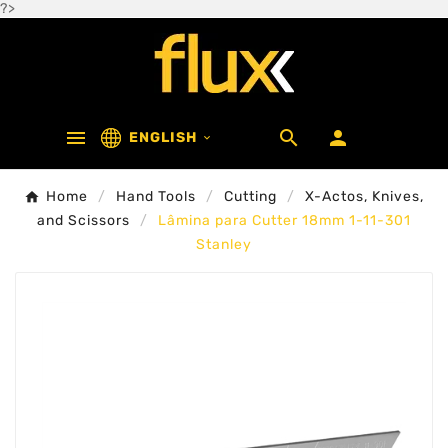
?>



ENGLISH

Home
Hand Tools
Cutting
X-Actos, Knives,
and Scissors
Lâmina para Cutter 18mm 1-11-301
Stanley