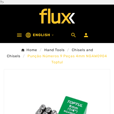
?>



ENGLISH

Home
Hand Tools
Chisels and
Chisels
Punção Números 9 Peças 4mm NGAW0904
Toptul