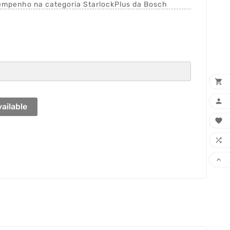
empenho na categoria StarlockPlus da Bosch


ailable


