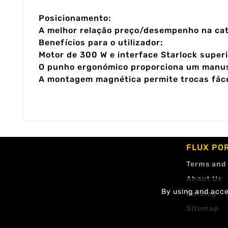
Posicionamento:
A melhor relação preço/desempenho na cat
Benefícios para o utilizador:
Motor de 300 W e interface Starlock superi
O punho ergonómico proporciona um manus
A montagem magnética permite trocas fáce
FLUX PO
Terms and
About Us
By using and accep
Catalog
Sitemap