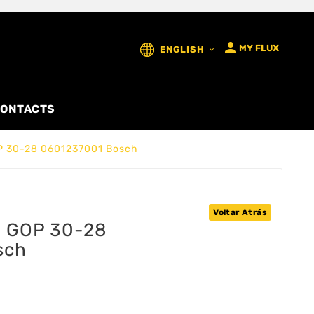

MY FLUX
ENGLISH

ONTACTS
OP 30-28 0601237001 Bosch
Voltar Atrás
a GOP 30-28
sch