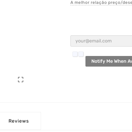
A melhor relação preço/des
Notify Me When Av

Reviews