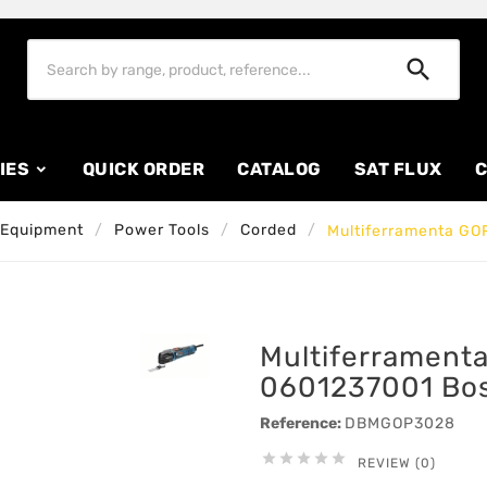

IES
QUICK ORDER
CATALOG
SAT FLUX
C
 Equipment
Power Tools
Corded
Multiferramenta G
Multiferrament
0601237001 Bo
Reference:
DBMGOP3028





REVIEW (0)