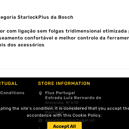
egoria StarlockPlus da Bosch
or com ligação sem folgas tridimensional otimizada
eamento confortável e melhor controlo da ferrame
is dos acessórios
RTUGAL
STORE INFORMATION
 Conditions
Flux Portugal
location_on
Estrada Luíz Bernardo de
Almeida, Nº610
3730-305 Vale de Cambra
ting the site's condition, it is considered that you accept th
Portugal
accordance with this Cookie Policy.
geral@fluxportugal.pt
email
Accept All
+351 256488238
call