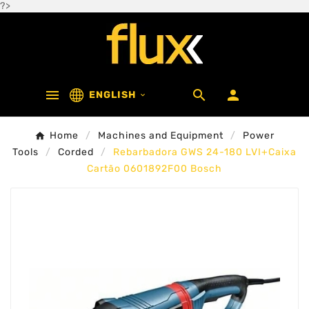
?>



ENGLISH

Home
Machines and Equipment
Power
Tools
Corded
Rebarbadora GWS 24-180 LVI+Caixa
Cartão 0601892F00 Bosch