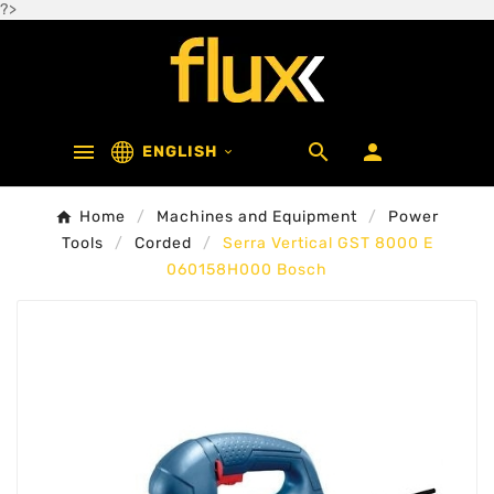
?>



ENGLISH

Home
Machines and Equipment
Power
Tools
Corded
Serra Vertical GST 8000 E
060158H000 Bosch