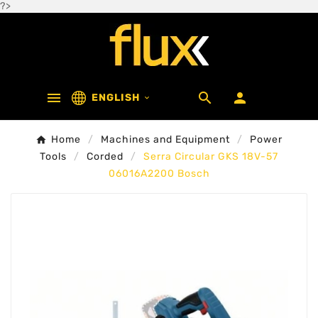
?>



ENGLISH

Home
Machines and Equipment
Power
Tools
Corded
Serra Circular GKS 18V-57
06016A2200 Bosch