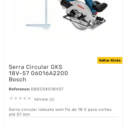
Voltar Atrás
Serra Circular GKS
18V-57 06016A2200
Bosch
Reference:
DBSCGKS18V57





REVIEW (0)
Serra circular robusta sem fio de 18 V para cortes
até 57 mm