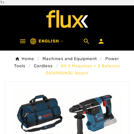
?>



ENGLISH

Home
Machines and Equipment
Power
Tools
Cordless
Kit 3 Maquinas + 2 Baterias
0615990M3C Bosch