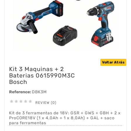
Voltar Atrás
Kit 3 Maquinas + 2
Baterias 0615990M3C
Bosch
Reference:
DBK3M





REVIEW (0)
Kit de 3 ferramentas de 18V: GSR + GWS + GBH + 2 x
ProCORE18V (1 x 4,0Ah + 1 x 8,0Ah) + GAL + saco
para ferramentas