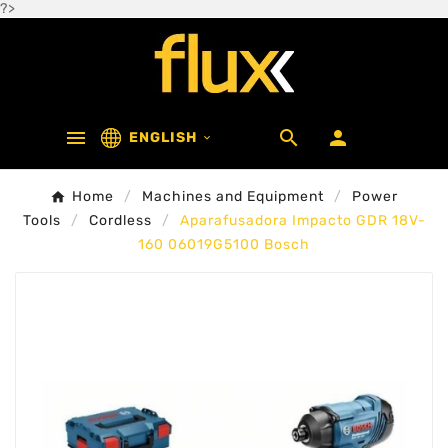
?>



ENGLISH

Home
Machines and Equipment
Power
Tools
Cordless
Aparafusadora Impacto GDR 18V-
160 06019G5100 Bosch