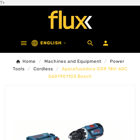
?>



ENGLISH

Home
Machines and Equipment
Power
Tools
Cordless
Aparafusadora GSR 18V-60C
06019G1103 Bosch