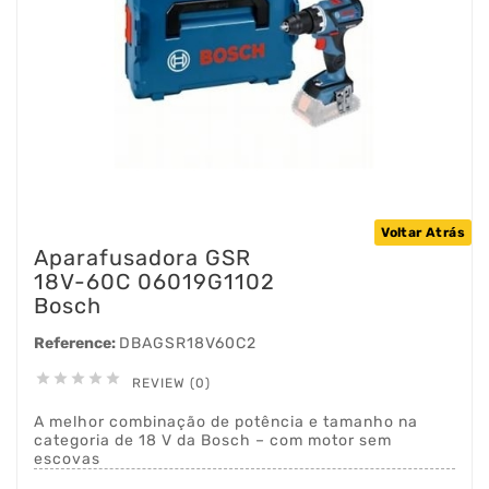
Voltar Atrás
Aparafusadora GSR
18V-60C 06019G1102
Bosch
Reference:
DBAGSR18V60C2





REVIEW (0)
A melhor combinação de potência e tamanho na
categoria de 18 V da Bosch – com motor sem
escovas