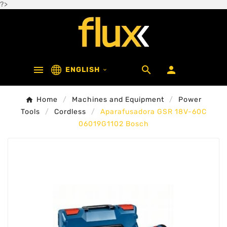
?>



ENGLISH

Home
Machines and Equipment
Power
Tools
Cordless
Aparafusadora GSR 18V-60C
06019G1102 Bosch