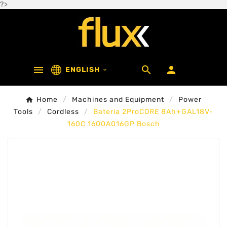
?>



ENGLISH

Home
Machines and Equipment
Power
Tools
Cordless
Bateria 2ProCORE 8Ah+GAL18V-
160C 1600A016GP Bosch