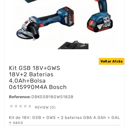
Voltar Atrás
Kit GSB 18V+GWS
18V+2 Baterias
4,0Ah+Bolsa
0615990M4A Bosch
Reference:
DBKGSB18GWS182B





REVIEW (0)
Kit de 18V: GSB + GWS + 2 baterias GBA 4.0Ah + GAL
+ saco