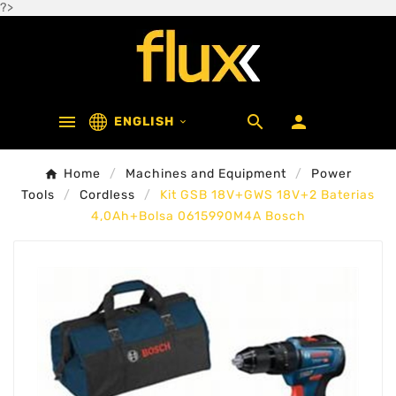
?>



ENGLISH

Home
Machines and Equipment
Power
Tools
Cordless
Kit GSB 18V+GWS 18V+2 Baterias
4,0Ah+Bolsa 0615990M4A Bosch