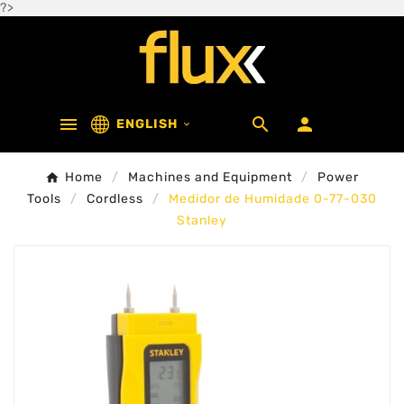
?>



ENGLISH

Home
Machines and Equipment
Power
Tools
Cordless
Medidor de Humidade 0-77-030
Stanley