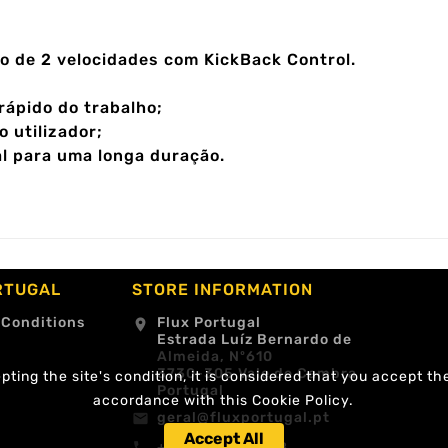
o de 2 velocidades com KickBack Control.
ápido do trabalho;
 utilizador;
l para uma longa duração.
RTUGAL
STORE INFORMATION
 Conditions
Flux Portugal
location_on
Estrada Luíz Bernardo de
Almeida, Nº610
3730-305 Vale de Cambra
ting the site's condition, it is considered that you accept th
Portugal
accordance with this Cookie Policy.
geral@fluxportugal.pt
email
Accept All
+351 256488238
call