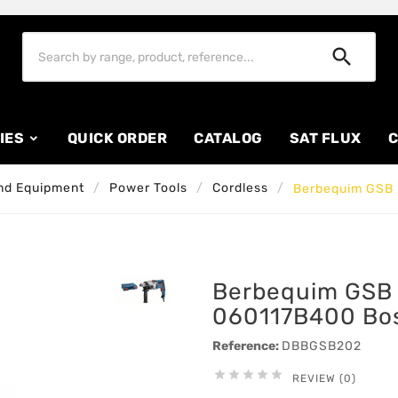

IES
QUICK ORDER
CATALOG
SAT FLUX
C
nd Equipment
Power Tools
Cordless
Berbequim GSB
Berbequim GSB
060117B400 Bo
Reference:
DBBGSB202





REVIEW (0)