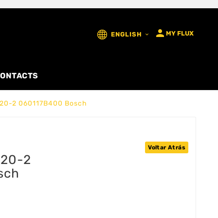

MY FLUX
ENGLISH

ONTACTS
 20-2 060117B400 Bosch
Voltar Atrás
 20-2
sch