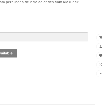
 com percussão de 2 velocidades com KickBack


ailable


