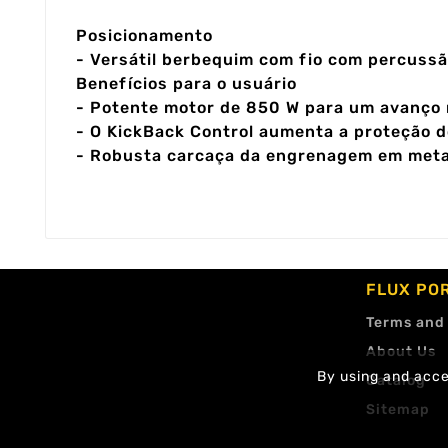
Posicionamento
- Versátil berbequim com fio com percussã
Benefícios para o usuário
- Potente motor de 850 W para um avanço r
- O KickBack Control aumenta a proteção do
- Robusta carcaça da engrenagem em meta
FLUX PO
Terms and
About Us
By using and accep
Catalog
Sitemap