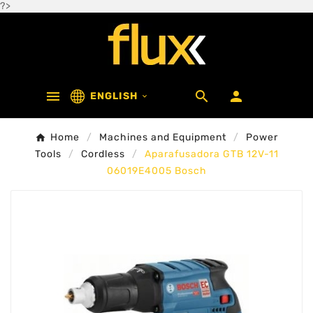
?>



ENGLISH

Home
Machines and Equipment
Power
Tools
Cordless
Aparafusadora GTB 12V-11
06019E4005 Bosch