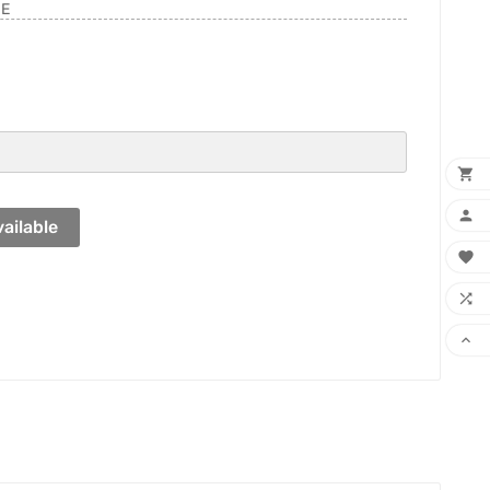
0E


ailable


