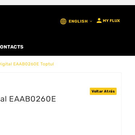

MY FLUX
ENGLISH

ONTACTS
Digital EAAB0260E Toptul
Voltar Atrás
ital EAAB0260E