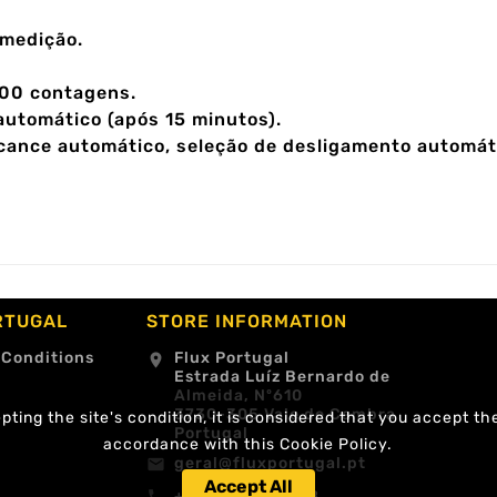
 medição.
000 contagens.
automático (após 15 minutos).
lcance automático, seleção de desligamento automá
RTUGAL
STORE INFORMATION
 Conditions
Flux Portugal
location_on
Estrada Luíz Bernardo de
Almeida, Nº610
3730-305 Vale de Cambra
ting the site's condition, it is considered that you accept th
Portugal
accordance with this Cookie Policy.
geral@fluxportugal.pt
email
Accept All
+351 256488238
call