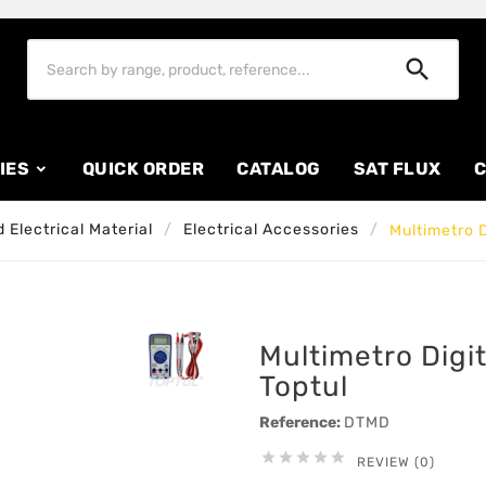

IES
QUICK ORDER
CATALOG
SAT FLUX
C
 Electrical Material
Electrical Accessories
Multimetro 
Multimetro Dig
Toptul
Reference:
DTMD





REVIEW (0)