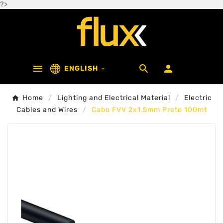
?>



ENGLISH

Home
Lighting and Electrical Material
Electric
Cables and Wires
Cabo FVV 2x1,5mm Preto 100mt