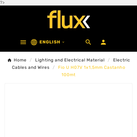
?>



ENGLISH

Home
Lighting and Electrical Material
Electric
Cables and Wires
Fio U H07V 1x1,5mm Castanho
100mt