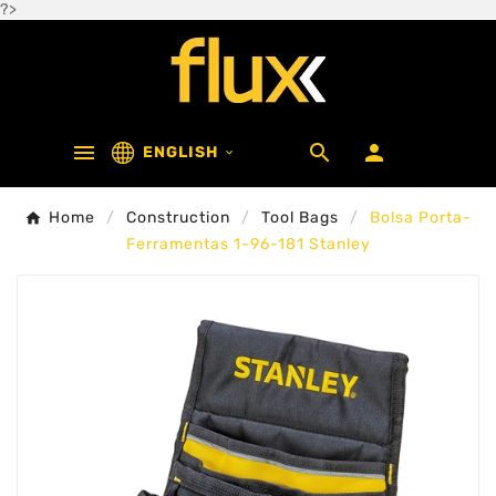
?>



ENGLISH

Home
Construction
Tool Bags
Bolsa Porta-
Ferramentas 1-96-181 Stanley