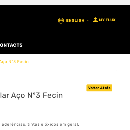

MY FLUX
ENGLISH

ONTACTS
Aço Nº3 Fecin
Voltar Atrás
ar Aço Nº3 Fecin
 aderências, tintas e óxidos em geral.