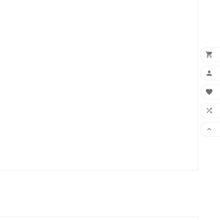




