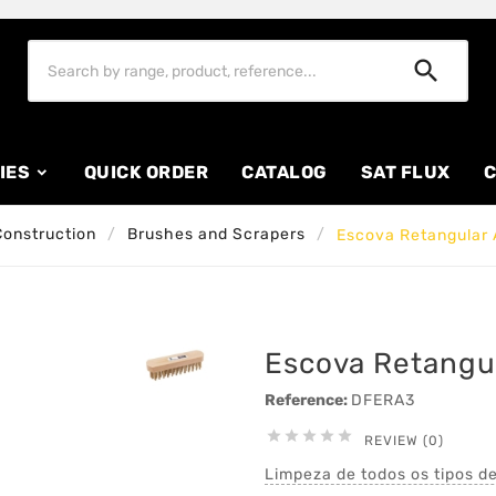

IES
QUICK ORDER
CATALOG
SAT FLUX
C
Construction
Brushes and Scrapers
Escova Retangular 
Escova Retangul
Reference:
DFERA3





REVIEW (0)
Limpeza de todos os tipos de