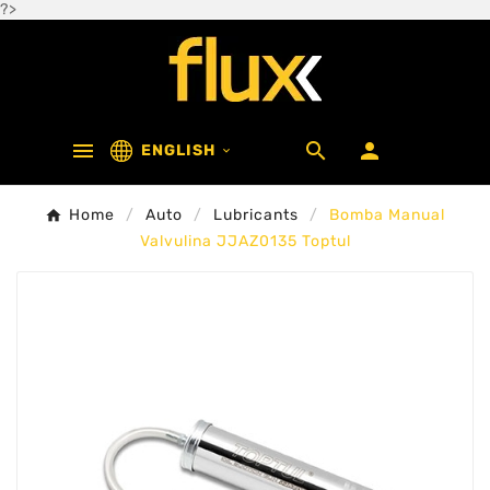
?>



ENGLISH

Home
Auto
Lubricants
Bomba Manual
Valvulina JJAZ0135 Toptul