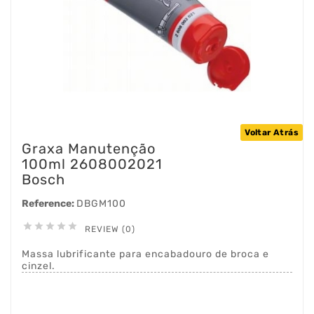
Voltar Atrás
Graxa Manutenção
100ml 2608002021
Bosch
Reference:
DBGM100





REVIEW (0)
Massa lubrificante para encabadouro de broca e
cinzel.