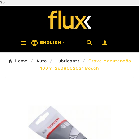
?>



ENGLISH

Home
Auto
Lubricants
Graxa Manutenção
100ml 2608002021 Bosch