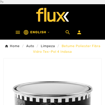
?>



ENGLISH

Home
Auto
Limpeza
Betume Poliester Fibra
Vidro Tex-Pol 4 Indasa