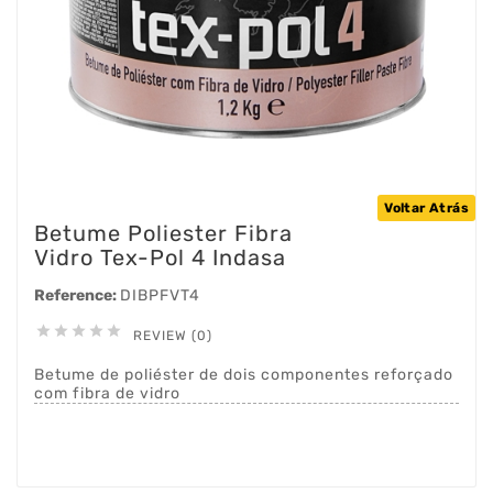
Voltar Atrás
Betume Poliester Fibra
Vidro Tex-Pol 4 Indasa
Reference:
DIBPFVT4





REVIEW (0)
Betume de poliéster de dois componentes reforçado
com fibra de vidro