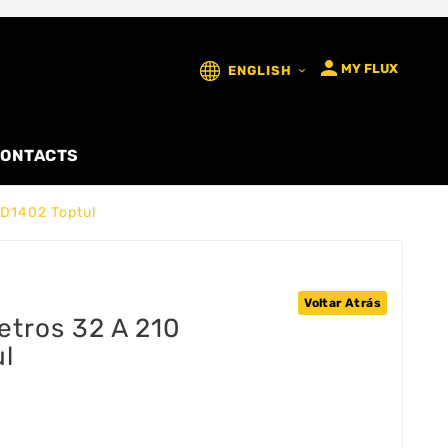

MY FLUX
ENGLISH

ONTACTS
AD1402 Toptul
Voltar Atrás
tros 32 A 210
l