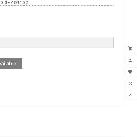
210 SAAD1402


ailable


