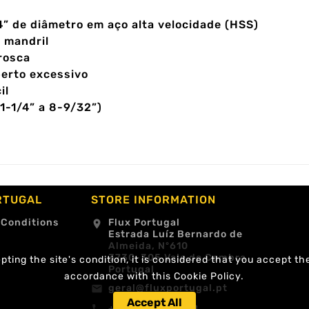
” de diâmetro em aço alta velocidade (HSS)
 mandril
 rosca
perto excessivo
il
-1/4” a 8-9/32”)
RTUGAL
STORE INFORMATION
 Conditions
Flux Portugal
location_on
Estrada Luíz Bernardo de
Almeida, Nº610
3730-305 Vale de Cambra
ting the site's condition, it is considered that you accept th
Portugal
accordance with this Cookie Policy.
geral@fluxportugal.pt
email
Accept All
+351 256488238
call