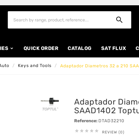

IES
QUICK ORDER
CATALOG
SAT FLUX
C
Auto
Keys and Tools
Adaptador Diametros 32 a 210 SA
Adaptador Diame
SAAD1402 Toptu
Reference:
DTAD32210





REVIEW (0)