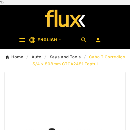
?>



ENGLISH

Home
Auto
Keys and Tools
Cabo T Corrediço
3/4 x 508mm CTCA2451 Toptul