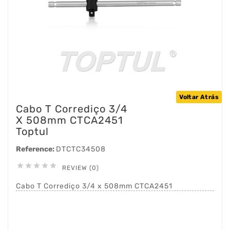
Voltar Atrás
Cabo T Corrediço 3/4
X 508mm CTCA2451
Toptul
Reference:
DTCTC34508





REVIEW (0)
Cabo T Corrediço 3/4 x 508mm CTCA2451