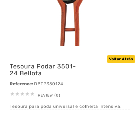
Voltar Atrás
Tesoura Podar 3501-
24 Bellota
Reference:
DBTP350124





REVIEW (0)
Tesoura para poda universal e colheita intensiva.