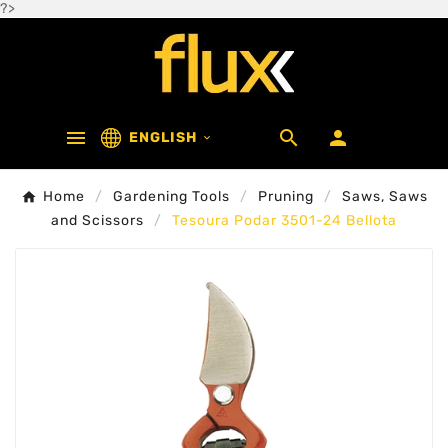
?>



ENGLISH

Home
Gardening Tools
Pruning
Saws, Saws
and Scissors
Tesoura Podar 3501-24 Bellota